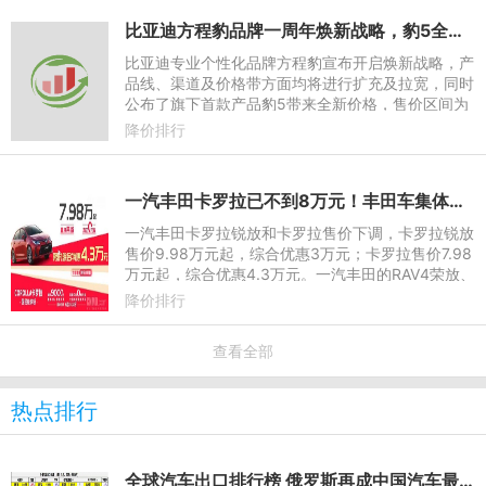
比亚迪方程豹品牌一周年焕新战略，豹5全新价格23.98万起
比亚迪专业个性化品牌方程豹宣布开启焕新战略，产
品线、渠道及价格带方面均将进行扩充及拉宽，同时
公布了旗下首款产品豹5带来全新价格，售价区间为
23.98-30.28万元，充分做到了技术平权越野无界。
降价排行
一汽丰田卡罗拉已不到8万元！丰田车集体大跳水
一汽丰田卡罗拉锐放和卡罗拉售价下调，卡罗拉锐放
售价9.98万元起，综合优惠3万元；卡罗拉售价7.98
万元起，综合优惠4.3万元。一汽丰田的RAV4荣放、
bZ3、bZ4X、亚洲龙等车型也有不同幅度的降价，
降价排行
降价区间从5.5万元到7
查看全部
热点排行
全球汽车出口排行榜 俄罗斯再成中国汽车最大买家