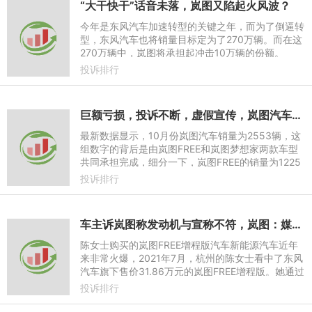
“大干快干”话音未落，岚图又陷起火风波？
今年是东风汽车加速转型的关键之年，而为了倒逼转
型，东风汽车也将销量目标定为了270万辆。而在这
270万辆中，岚图将承担起冲击10万辆的份额。
投诉排行
巨额亏损，投诉不断，虚假宣传，岚图汽车劣迹斑斑未来何去何从
最新数据显示，10月份岚图汽车销量为2553辆，这
组数字的背后是由岚图FREE和岚图梦想家两款车型
共同承担完成，细分一下，岚图FREE的销量为1225
辆，岚图梦想家的销量为1328辆。单车型销量在10
投诉排行
00辆左右的业绩也就意味着
车主诉岚图称发动机与宣称不符，岚图：媒体自发报道信息不准
陈女士购买的岚图FREE增程版汽车新能源汽车近年
来非常火爆，2021年7月，杭州的陈女士看中了东风
汽车旗下售价31.86万元的岚图FREE增程版。她通过
在岚图汽车App上下单，成为该款新能源车的首批车
投诉排行
主。然而一年不到，陈