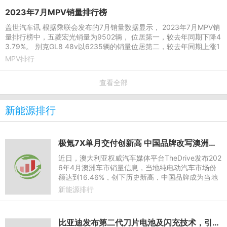
2023年7月MPV销量排行榜
盖世汽车讯 根据乘联会发布的7月销量数据显示， 2023年7月MPV销
量排行榜中，五菱宏光销量为9502辆， 位居第一，较去年同期下降4
3.79%。 别克GL8 48v以6235辆的销量位居第二，较去年同期上涨1
4.17%，本年累计销量达62
MPV排行
查看全部
新能源排行
极氪7X单月交付创新高 中国品牌改写澳洲高端纯电竞争格局
近日，澳大利亚权威汽车媒体平台TheDrive发布202
6年4月澳洲车市销量信息，当地纯电动汽车市场份
额达到16.46%，创下历史新高，中国品牌成为当地
新能源汽车市场的主要参与力量。数据显示，极氪7
新能源排行
X单月交付量为973辆，在
比亚迪发布第二代刀片电池及闪充技术，引领新能源汽车迈入闪充时代