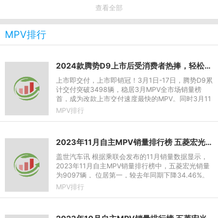
查看全部
MPV排行
2024款腾势D9上市后受消费者热捧，轻松斩获MPV市场双销冠
上市即交付，上市即销冠！3月1日-17日，腾势D9累
计交付突破3498辆，稳居3月MPV全市场销量榜
首，成为改款上市交付速度最快的MPV。同时3月11
日-17日销量突破2321辆，再夺周度MPV销量冠军，
MPV排行
持续领跑MPV市场。
2023年11月自主MPV销量排行榜 五菱宏光同期下降34.46%
盖世汽车讯 根据乘联会发布的11月销量数据显示，
2023年11月自主MPV销量排行榜中，五菱宏光销量
为9097辆， 位居第一，较去年同期下降34.46%。
传祺M8以5454辆的销量位居第二，较去年同期上涨
MPV排行
25.47%，本年累计销量达6