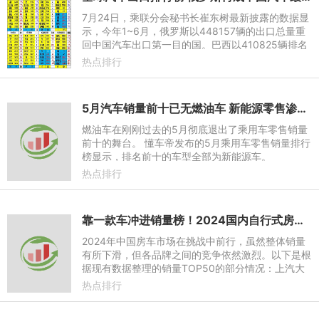
7月24日，乘联分会秘书长崔东树最新披露的数据显
示，今年1~6月，俄罗斯以448157辆的出口总量重
回中国汽车出口第一目的国。巴西以410825辆排名
第二，英国（255260辆）、澳大利亚（237823
热点排行
辆）、比利时（219730辆）分列
5月汽车销量前十已无燃油车 新能源零售渗透率62.9%
燃油车在刚刚过去的5月彻底退出了乘用车零售销量
前十的舞台。 懂车帝发布的5月乘用车零售销量排行
榜显示，排名前十的车型全部为新能源车。
热点排行
靠一款车冲进销量榜！2024国内自行式房车全年销量Top50
2024年中国房车市场在挑战中前行，虽然整体销量
有所下滑，但各品牌之间的竞争依然激烈。以下是根
据现有数据整理的销量TOP50的部分情况：上汽大
通全年销量达934辆，其销量在各月的表现也较为稳
热点排行
定，虽同比2023年降低37