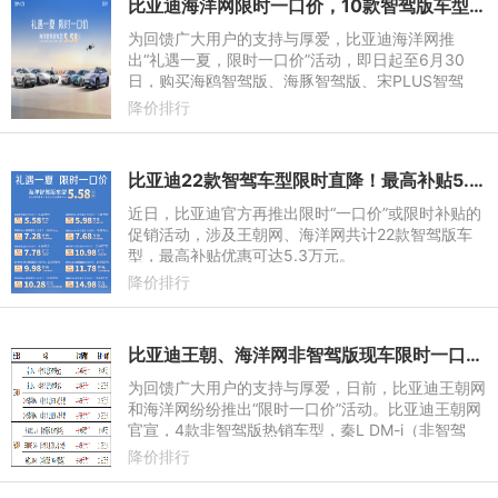
比亚迪海洋网限时一口价，10款智驾版车型5.58万起
为回馈广大用户的支持与厚爱，比亚迪海洋网推
出“礼遇一夏，限时一口价”活动，即日起至6月30
日，购买海鸥智驾版、海豚智驾版、宋PLUS智驾
版、海豹06DM-i智驾版等10款智驾版车型，即可享
降价排行
受限时一口价的惊爆活动，其中
比亚迪22款智驾车型限时直降！最高补贴5.3万元，王朝/海洋网齐发力
近日，比亚迪官方再推出限时“一口价”或限时补贴的
促销活动，涉及王朝网、海洋网共计22款智驾版车
型，最高补贴优惠可达5.3万元。
降价排行
比亚迪王朝、海洋网非智驾版现车限时一口价，最低8.98万元起
为回馈广大用户的支持与厚爱，日前，比亚迪王朝网
和海洋网纷纷推出“限时一口价”活动。比亚迪王朝网
官宣，4款非智驾版热销车型，秦L DM-i（非智驾
版）限时一口价8.98万元起，宋L DM-i（非智驾
降价排行
版）限时一口价11.98万