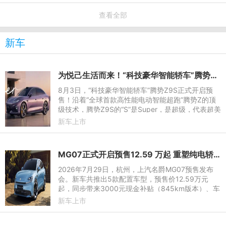
查看全部
新车
为悦己生活而来！“科技豪华智能轿车”腾势Z9S开启预售
8月3日，“科技豪华智能轿车”腾势Z9S正式开启预
售！沿着“全球首款高性能电动智能超跑”腾势Z的顶
级技术，腾势Z9S的“S”是Super，是超级，代表超美
颜值、超长续航、超强驾控和超级智能，为悦己生活
新车上市
而来。它拥有十大
MG07正式开启预售12.59 万起 重塑纯电轿跑市场新标杆
2026年7月29日，杭州，上汽名爵MG07预售发布
会。新车共推出5款配置车型，预售价12.59万元
起，同步带来3000元现金补贴（845km版本）、车
漆配色免费选、高阶辅助驾驶免费送等诸多小订权
新车上市
益。845km续航、宁德时代电池、8