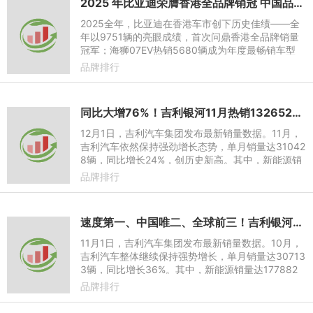
2025 年比亚迪荣膺香港全品牌销冠 中国品牌首次登顶
2025全年，比亚迪在香港车市创下历史佳绩——全
年以9751辆的亮眼成绩，首次问鼎香港全品牌销量
冠军；海狮07EV热销5680辆成为年度最畅销车型
。“双料冠军”打破了外资品牌长期霸榜、主导市场的
品牌排行
竞争格局，比亚迪成为香
同比大增76%！吉利银河11月热销132652辆，再创新高！“百万银河”势能不减
12月1日，吉利汽车集团发布最新销量数据。11月，
吉利汽车依然保持强劲增长态势，单月销量达31042
8辆，同比增长24%，创历史新高。其中，新能源销
量达到187798辆，同比增长53%，11月单月新能源
品牌排行
渗透率达60.5%，同样创历
速度第一、中国唯二、全球前三！吉利银河10月热销127476辆，年销量突破百万
11月1日，吉利汽车集团发布最新销量数据。10月，
吉利汽车整体继续保持强势增长，单月销量达30713
3辆，同比增长36%。其中，新能源销量达177882
辆，同比增长64%，单月新能源渗透率达58%，继
品牌排行
续稳居新能源市场第一梯队。