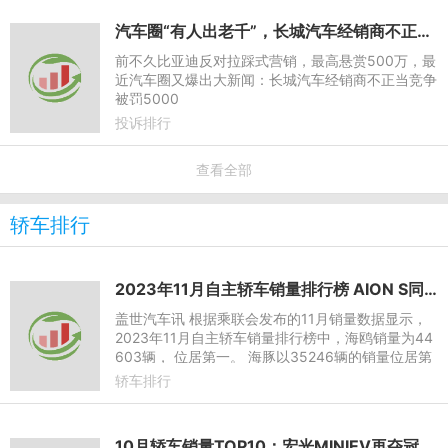
汽车圈“有人出老千”，长城汽车经销商不正当竞争被罚5000
前不久比亚迪反对拉踩式营销，最高悬赏500万，最
近汽车圈又爆出大新闻：长城汽车经销商不正当竞争
被罚5000
投诉排行
查看全部
轿车排行
2023年11月自主轿车销量排行榜 AION S同比下降20%
盖世汽车讯 根据乘联会发布的11月销量数据显示，
2023年11月自主轿车销量排行榜中，海鸥销量为44
603辆， 位居第一。 海豚以35246辆的销量位居第
二，较去年同期上涨35.23%，本年累计销量达330
轿车排行
905辆。11月五菱缤果销量
10月轿车销量TOP10：宏光MINIEV再夺冠军，比亚迪三车登榜