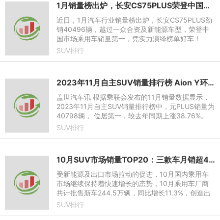
1月销量榜出炉，长安CS75PLUS荣登中国市场乘用车销量第一，劲销40496辆！
近日，1月汽车行业销量榜出炉，长安CS75PLUS劲
销40496辆，越过一众合资及新能源车型，荣登中
国市场乘用车销量第一，凭实力演绎榜单好车！
SUV排行
2023年11月自主SUV销量排行榜 Aion Y环比下降17%
盖世汽车讯 根据乘联会发布的11月销量数据显示，
2023年11月自主SUV销量排行榜中，元PLUS销量为
40798辆， 位居第一，较去年同期上涨38.76%。
宋PLUS DM以30298辆的销量位居第二，较去年同
SUV排行
期下降46.98%，本年累计销量
10月SUV市场销量TOP20：三款车月销超4万辆
受新能源及出口市场拉动的促进，10月国内乘用车
市场继续保持着快速增长的态势，10月乘用车厂商
共计批售新车244.5万辆，同比增长11.3%，创造出
了10月当月销量的历史新高。
SUV排行