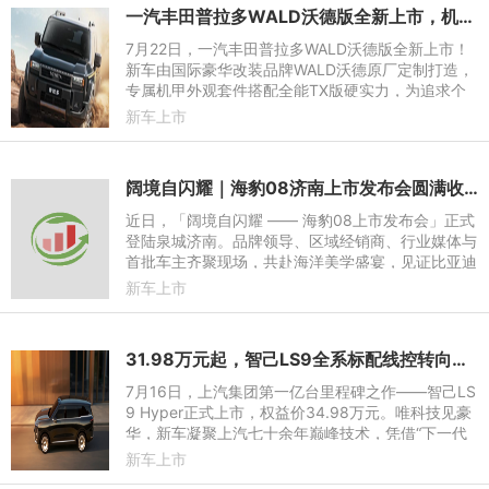
一汽丰田普拉多WALD沃德版全新上市，机甲风格，硬核来袭！
7月22日，一汽丰田普拉多WALD沃德版全新上市！
新车由国际豪华改装品牌WALD沃德原厂定制打造，
专属机甲外观套件搭配全能TX版硬实力，为追求个
性的玩家带来官方定制硬派越野新选择，官方指导价
新车上市
499800元，限时焕新价449
阔境自闪耀｜海豹08济南上市发布会圆满收官
近日，「阔境自闪耀 —— 海豹08上市发布会」正式
登陆泉城济南。品牌领导、区域经销商、行业媒体与
首批车主齐聚现场，共赴海洋美学盛宴，见证比亚迪
海豹08携全系硬核配置亮相当地市场，以舒奢空
新车上市
间、强悍性能、前沿科
31.98万元起，智己LS9全系标配线控转向，智己LS9 Hyper震撼上市
7月16日，上汽集团第一亿台里程碑之作——智己LS
9 Hyper正式上市，权益价34.98万元。唯科技见豪
华，新车凝聚上汽七十余年巅峰技术，凭借“下一代
全线控数字底盘、下一代全域800V高压可油可电平
新车上市
台、下一代高线束激光雷