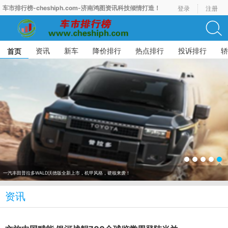
车市排行榜-cheshiph.com-济南鸿图资讯科技倾情打造！
登录
注册
资讯
新车
降价排行
热点排行
投诉排行
轿
首页
7月新能源汽车销量榜出炉，比亚迪41.9万辆稳居榜首
资讯