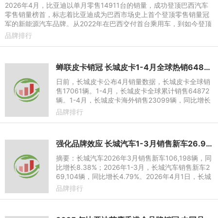
2026年4月，比亚迪以单月零售14911台的销量，成功登顶巴西汽车
零售销量榜首，标志着比亚迪成为巴西市场史上首个登顶零售销量冠
军的新能源汽车品牌。从2022年在巴西交付首台乘用车，到如今登顶
零售销量榜首，比亚迪用
品牌排行
蝉联皮卡销冠 长城皮卡1-4月全球热销64872辆 长城炮Hi4-T正式预售
日前，长城皮卡公布4月销量数据，长城皮卡全球销
售17061辆。1-4月，长城皮卡全球累计销售64872
辆。1-4月，长城皮卡海外销售23099辆，同比增长
22.2%。其中，4月长城皮卡海外销售5460辆，同比
品牌排行
劲增26.2%。4月，长城炮全
强化品牌效应 长城汽车1-3月销售新车26.91万辆 同比增长4.79%
摘要：长城汽车2026年3月销售新车106,198辆，同
比增长8.38%；2026年1-3月，长城汽车销售新车2
69,104辆，同比增长4.79%。2026年4月1日，长城
汽车股份有限公司（股票代码：601633.SH，0233
品牌排行
3.HK，82333.HK；以下简称“长