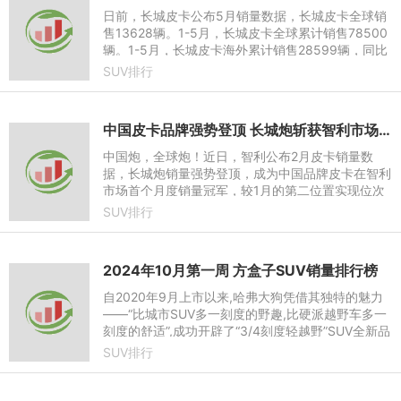
日前，长城皮卡公布5月销量数据，长城皮卡全球销
售13628辆。1-5月，长城皮卡全球累计销售78500
辆。1-5月，长城皮卡海外累计销售28599辆，同比
增长14.8%。其中，5月长城皮卡海外销售5500辆。
SUV排行
长城炮5月全球销售10132辆
中国皮卡品牌强势登顶 长城炮斩获智利市场2月销量冠军
中国炮，全球炮！近日，智利公布2月皮卡销量数
据，长城炮销量强势登顶，成为中国品牌皮卡在智利
市场首个月度销量冠军，较1月的第二位置实现位次
反超，实现产品力与认可度的双重跃升。此外，风骏
SUV排行
7位列第十，长城皮卡独
2024年10月第一周 方盒子SUV销量排行榜
自2020年9月上市以来,哈弗大狗凭借其独特的魅力
——“比城市SUV多一刻度的野趣,比硬派越野车多一
刻度的舒适”,成功开辟了“3/4刻度轻越野”SUV全新品
类,迅速成为众多年轻人的最佳旅伴,俘获了50余万潮
SUV排行
流车主的心。仅1