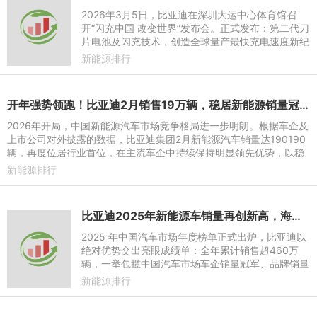
2026年3月5日，比亚迪在深圳大运中心体育馆召
开“闪充中国 改变世界”发布会。正式发布：第二代刀
片电池及闪充技术，创造全球量产最快充电速度新纪
录，从10%到70%，只用5分钟就能充好；从10%到
新能源排行
97%，只用9分钟就能充饱
开年强势领跑！比亚迪2月销售19万辆，稳居新能源销量冠军
2026年开局，中国新能源汽车市场竞争格局进一步明朗。根据车企及
上市公司对外披露的数据，比亚迪集团2月新能源汽车销量达190190
辆，再度位居行业首位，在主流车企中持续保持明显领先优势，以稳
定而强劲的表现巩固头部
新能源排行
比亚迪2025年新能源车销量再创新高，海外破百万助推增长
2025 年中国汽车市场年度榜单正式出炉，比亚迪以
绝对优势交出亮眼成绩单：全年累计销售超460万
辆，一举包揽中国汽车市场车企销量冠军、品牌销量
冠军，并连续四年卫冕全球新能源汽车市场销量冠
新能源排行
军，实现 “中国双冠 +