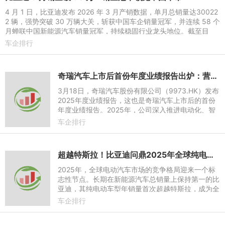
4 月 1 日，比亚迪发布 2026 年 3 月产销数据，单月总销量达30022
2 辆，强势突破 30 万辆大关，斩获中国车企销量冠军，并连续 58 个
月蝉联中国新能源汽车销量冠军，持续稳固行业龙头地位。截至目
前，比亚迪新能源汽车
车企排行
奇瑞汽车上市后首份年度业绩报告出炉：营收突破3000亿，净利润增长36.1%
3月18日，奇瑞汽车股份有限公司（9973.HK）发布
2025年度业绩报告，这也是奇瑞汽车上市后的首份
年度业绩报告。2025年，公司深入推进电动化、智
能化、全球化战略，多项经营指标创历史新高，交出
车企排行
了一份规模与质量双增长
超越特斯拉！比亚迪问鼎2025年全球纯电销量冠军
2025年，全球电动汽车市场的竞争格局迎来一个标
志性节点。长期在新能源汽车总销量上保持第一的比
亚迪，其纯电动车型年销量首次超越特斯拉，成为全
球新的纯电销量冠军，印证中国车企的全产业链优
车企排行
势。最新数据显示，比