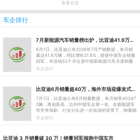
查看全部
车企排行
7月新能源汽车销量榜出炉，比亚迪41.9万辆稳居榜首
8月1日，比亚迪公布2026年7月产销数据，单月销
量达41.9万辆，同比增长21.8%，斩获中国车企销量
冠军，并连续62个月位居中国新能源汽车月度销量
首位。这份强劲表现延续至下半年，继2026年上半
车企排行
年以180.9万辆稳居中国新能
比亚迪6月销量超40万，海外市场迎爆发式增长
7月1日，比亚迪公布6月销量数据，单月销售40347
2辆，再创新高，位列中国车企第一名。在新能源车
市竞争加剧、行业分化进一步加深的背景下，销量稳
步逆势攀升，在规模、产品、技术和全球市场中保持
车企排行
综合优势。
比亚迪 3 月销量破 30 万！销量冠军领跑中国车市