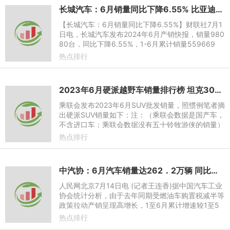
长城汽车：6月销量同比下降6.55% 比亚迪同比增长28.46%
【长城汽车：6月销量同比下降6.55%】财联社7月1
日电，长城汽车发布2024年6月产销快报，销量980
80台，同比下降6.55%，1-6月累计销量559669
台，同比增长7.79%。6月海外销售38104台，1-6月
热点排行
累计销售201500台。6月新能源车
2023年6月硬派越野车销量排行榜 坦克300再次破万
乘联会发布2023年6月SUV批发销量，照惯例笔者摘
出硬派SUV销量如下：注：（乘联会数据是国产车，
不含进口车；乘联会数据没有五十铃牧游侠的销量）
6月虽然经历历史上罕见的持续高温，但并没有挡住
热点排行
越野车友对非承载越野
中汽协：6月汽车销量达262．2万辆 同比增长4．8％
人民网北京7月14日电 (记者王连香)据中国汽车工业
协会统计分析，由于去年同期受燃油车购置税减半等
政策拉动产销呈现高增长，1至6月累计增速较1至5
月有所回落。图片来源：中汽协会数据微信公众号
热点排行