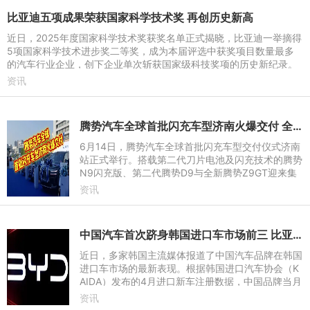
比亚迪五项成果荣获国家科学技术奖 再创历史新高
近日，2025年度国家科学技术奖获奖名单正式揭晓，比亚迪一举摘得
5项国家科学技术进步奖二等奖，成为本届评选中获奖项目数量最多
的汽车行业企业，创下企业单次斩获国家级科技奖项的历史新纪录。
目前比亚迪已全面贯通新
资讯
腾势汽车全球首批闪充车型济南火爆交付 全民闪充时代到来
6月14日，腾势汽车全球首批闪充车型交付仪式济南
站正式举行。搭载第二代刀片电池及闪充技术的腾势
N9闪充版、第二代腾势D9与全新腾势Z9GT迎来集
中交付。作为腾势汽车重要生产基地所在地，济南不
资讯
仅见证了首批闪充车型正
中国汽车首次跻身韩国进口车市场前三 比亚迪单一品牌超越日本品牌整体销量
近日，多家韩国主流媒体报道了中国汽车品牌在韩国
进口车市场的最新表现。根据韩国进口汽车协会（K
AIDA）发布的4月进口新车注册数据，中国品牌当月
在韩国市场注册量首次超越日系品牌，跻身韩国进口
资讯
车国别销量前三。值