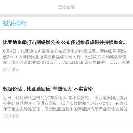
查看全部
投诉排行
比亚迪重拳打击网络黑公关 公布多起维权成果并持续重金悬赏线索
6月4日，比亚迪法务部发文公布近期多起维权成果，网络账号“周浩
然Sean”因诽谤比亚迪操控自媒体诋毁同行，经法院判决构成名誉侵
权，须公开道歉并赔偿10万元；“AutoBiBiBi”因公然侮辱、诋毁比亚迪
及高管，经法院判
投诉排行
数据说话，比亚迪回应“车圈恒大”不实言论
近日，针对网络流传的“汽车圈恒大”等不实言论， 比亚迪集团品牌及
公关处总经理李云飞进行回应，以详实数据和全球行业对比，有力驳
斥了相关误导性言论，表明比亚迪及中国新能源汽车产业整体发展健
康、财务稳健、增长
投诉排行