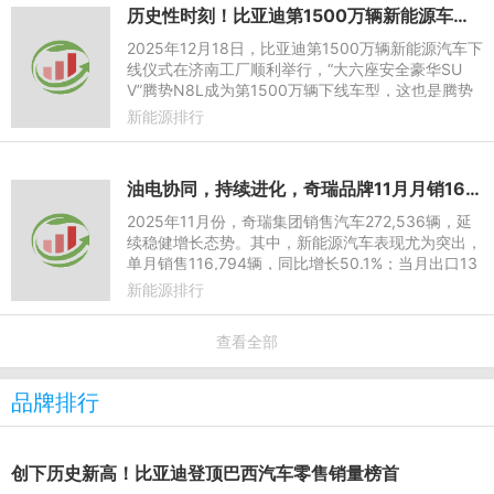
历史性时刻！比亚迪第1500万辆新能源车下线，腾势N8L第15000台成里程碑车型
2025年12月18日，比亚迪第1500万辆新能源汽车下
线仪式在济南工厂顺利举行，“大六座安全豪华SU
V”腾势N8L成为第1500万辆下线车型，这也是腾势
N8L的第15000辆下线。比亚迪达成这一里程碑，用
新能源排行
了整整17年，从1000万到15
油电协同，持续进化，奇瑞品牌11月月销165,511万辆
2025年11月份，奇瑞集团销售汽车272,536辆，延
续稳健增长态势。其中，新能源汽车表现尤为突出，
单月销售116,794辆，同比增长50.1%；当月出口13
6,728辆，同比提升30.3%，连续七个月单月出口突
新能源排行
破10万辆，全球化布局持续
查看全部
品牌排行
创下历史新高！比亚迪登顶巴西汽车零售销量榜首