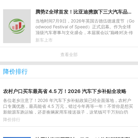
腾势Z全球首发！比亚迪携旗下三大汽车品牌再次亮相英国古德伍德速度节
当地时间7月9日，2026年英国古德伍德速度节（Go
odwood Festival of Speed）正式启幕。作为全球
顶级汽车赛事与文化盛会，本届展会以“巅峰对决·传
奇竞速”（ The Rivals - Epic Racing Duels）为核心
新车上市
主题，致敬赛车运
查看全部
降价排行
农村户口买车最高省 4.5 万！2026 汽车下乡补贴全攻略
各位老乡注意了！2026 年汽车下乡补贴政策已经全面落地，农村户
口专属优惠，最高能省 4.5 万元，错过今年再等一年！不管你是想买
新能源车跑运输，还是换辆家用车接送孩子，这笔钱可千万别白扔
了！一、农村户口凭啥多
降价排行