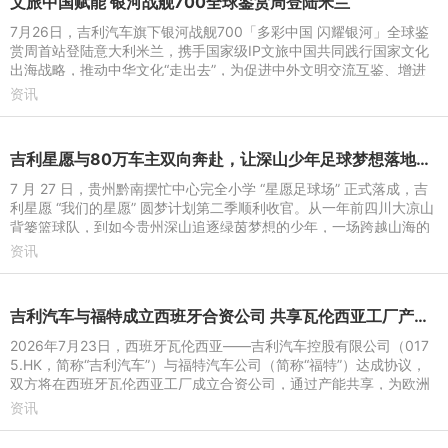
文旅中国赋能 银河战舰700全球鉴赏周登陆米兰
7月26日，吉利汽车旗下银河战舰700「多彩中国 闪耀银河」全球鉴
赏周首站登陆意大利米兰，携手国家级IP文旅中国共同践行国家文化
出海战略，推动中华文化“走出去”，为促进中外文明交流互鉴、增进
国际文化交流搭建起全
资讯
吉利星愿与80万车主双向奔赴，让深山少年足球梦想落地生根
7 月 27 日，贵州黔南摆忙中心完全小学 “星愿足球场” 正式落成，吉
利星愿 “我们的星愿” 圆梦计划第二季顺利收官。从一年前四川大凉山
背篓篮球队，到如今贵州深山追逐绿茵梦想的少年，一场跨越山海的
公益接力持续
资讯
吉利汽车与福特成立西班牙合资公司 共享瓦伦西亚工厂产能进行本地化生产
2026年7月23日，西班牙瓦伦西亚——吉利汽车控股有限公司（017
5.HK，简称“吉利汽车”）与福特汽车公司（简称“福特”）达成协议，
双方将在西班牙瓦伦西亚工厂成立合资公司，通过产能共享，为欧洲
市场打造吉利及福特
资讯